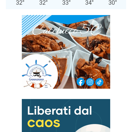
32
°
32
°
33
°
34
°
30
°