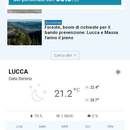
mirino dei viaggiatori: Firenze e
Viareggio nella top 13 nazionale
Economia
Foreste, boom di richieste per il
bando prevenzione: Lucca e Massa
fanno il pieno
Carica altri
LUCCA
Cielo Sereno
°
22.4
°
C
21.2
°
20.7
70 %
1.9kmh
0 %
LUN
MAR
MER
GIO
VEN