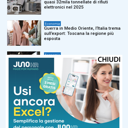
quasi 32mila tonnellate di rifiuti
elettronici nel 2025
Economia
Guerra in Medio Oriente, l’Italia trema
sull’export: Toscana la regione più
esposta
Economia
Firenze – Viareggio, nuovi interventi
in vista sulla ferrovia: riunito il tavolo
interistituzionale
Economia
Fondi Pnrr e rigenerazione urbana: la
Regione verifica l’avanzamento dei
cantieri Pinqua nella Valle del
Serchio
Economia
San Valentino 2026, la Toscana nel