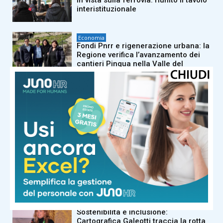
in vista sulla ferrovia: riunito il tavolo
interistituzionale
Economia
Fondi Pnrr e rigenerazione urbana: la
Regione verifica l’avanzamento dei
cantieri Pinqua nella Valle del
Serchio
Economia
San Valentino 2026, la Toscana nel
mirino dei viaggiatori: Firenze e
Viareggio nella top 13 nazionale
Economia
Forte dei Marmi capitale del
desiderio: caccia alle ville con
giardino, domanda sempre alta
Economia
Sostenibilità e inclusione:
Cartografica Galeotti traccia la rotta