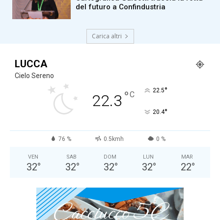
del futuro a Confindustria
Carica altri
LUCCA
Cielo Sereno
°
22.5
°
C
22.3
°
20.4
76 %
0.5kmh
0 %
VEN
SAB
DOM
LUN
MAR
32
°
32
°
32
°
32
°
22
°