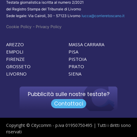
Testata giornalistica iscritta al numero 2/2021
del Registro Stampa del Tribunale di Livorno
Sede legale: Via Cairoli, 30 - 57123 Livorno
lucca@corrieretoscano.it
-
Cookie Policy
Privacy Policy
AREZZO
MASSA CARRARA
EMPOLI
PISA
FIRENZE
PISTOIA
GROSSETO
PRATO
LIVORNO
SIENA
Pubblicità sulle nostre testate?
Contattaci
Copyright © Citycomm - p.iva 01950750495 | Tutti i diritti sono
riservati