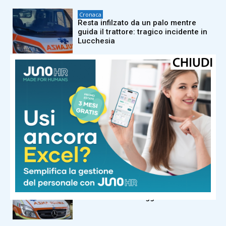
Cronaca
Resta infilzato da un palo mentre
guida il trattore: tragico incidente in
Lucchesia
Cronaca
Fiamme sospinte dal vento nella zona
di Bagnaia a Sovicille
Cronaca
Riciclava il denaro della Mala del
Brenta: condannato, confiscati beni
per due milioni di euro
Cronaca
Muore ciclista travolto da un’auto fra
Massarosa e Viareggio