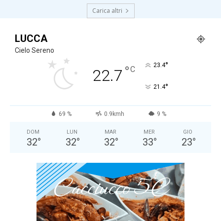
Carica altri
LUCCA
Cielo Sereno
°
23.4
°
C
22.7
°
21.4
69 %
0.9kmh
9 %
DOM
LUN
MAR
MER
GIO
32
°
32
°
32
°
33
°
23
°