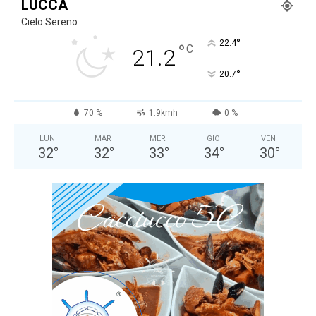
LUCCA
Cielo Sereno
°
22.4
°
C
21.2
°
20.7
70 %
1.9kmh
0 %
LUN
MAR
MER
GIO
VEN
32
°
32
°
33
°
34
°
30
°