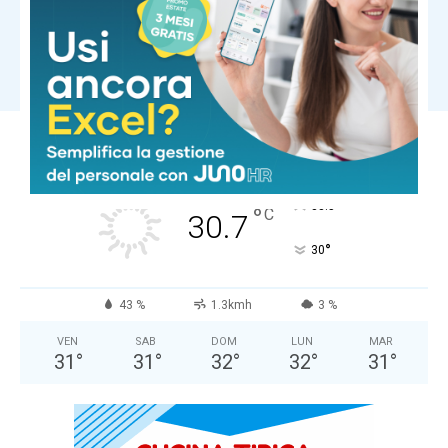
acquisizione Baywater Healthcare
Carica altri
LUCCA
Cielo Sereno
°
33.5
°
C
30.7
°
30
43 %
1.3kmh
3 %
VEN
SAB
DOM
LUN
MAR
31
°
31
°
32
°
32
°
31
°