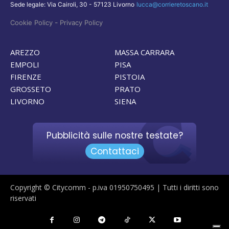
Sede legale: Via Cairoli, 30 - 57123 Livorno
lucca@corrieretoscano.it
-
Cookie Policy
Privacy Policy
AREZZO
MASSA CARRARA
EMPOLI
PISA
FIRENZE
PISTOIA
GROSSETO
PRATO
LIVORNO
SIENA
Pubblicità sulle nostre testate?
Contattaci
Copyright © Citycomm - p.iva 01950750495 | Tutti i diritti sono
riservati