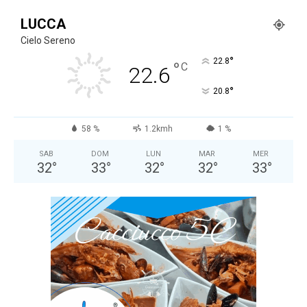
LUCCA
Cielo Sereno
°
22.8
°
C
22.6
°
20.8
58 %
1.2kmh
1 %
SAB
DOM
LUN
MAR
MER
32
°
33
°
32
°
32
°
33
°