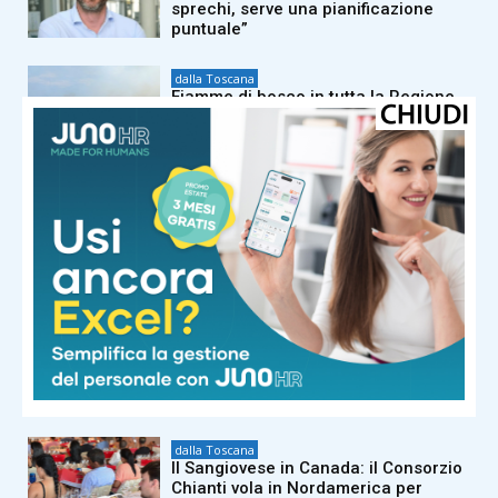
sprechi, serve una pianificazione
puntuale”
dalla Toscana
Fiamme di bosco in tutta la Regione,
superlavoro per l’Aib
dalla Toscana
Conte in commissione Covid:
“Scavate pure, non troverete niente
di illecito su di me. Meloni mi diede
del criminale”
dalla Toscana
La composizione dei gironi di Serie D:
tutti i derby regionali del Girone E e le
avversarie di Pistoiese e Pontedera
dalla Toscana
Il Sangiovese in Canada: il Consorzio
Chianti vola in Nordamerica per