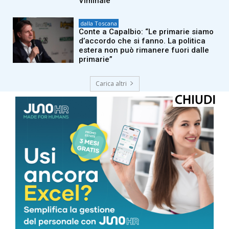
Viminale”
dalla Toscana
Conte a Capalbio: “Le primarie siamo
d’accordo che si fanno. La politica
estera non può rimanere fuori dalle
primarie”
Carica altri
LUCCA
Cielo Sereno
°
21.3
°
C
20.6
°
19.6
58 %
0.5kmh
2 %
SAB
DOM
LUN
MAR
MER
32
°
33
°
32
°
32
°
30
°