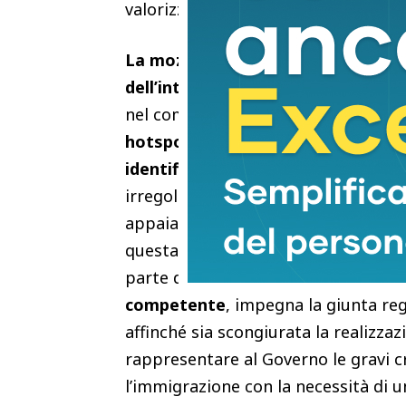
valorizzazione della Lunigiana”, por
La mozione del gruppo Pd, ricorda
dell’interno
, tramite la prefettura 
nel comune di Collesalvetti – di
un’a
hotspot destinato alla gestione del
identificazione e di successivo ind
irregolarmente sul territorio nazio
appaia compatibile con le caratteristi
questa zona e di come siano già sta
parte del sindaco di Livorno, della
s
competente
, impegna la giunta reg
affinché sia scongiurata la realizzaz
rappresentare al Governo le gravi cri
l’immigrazione con la necessità di u