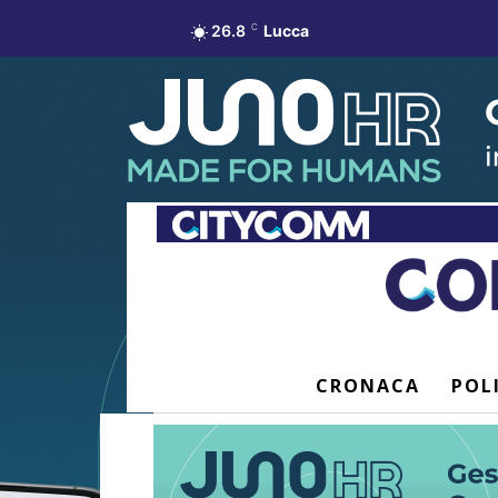
26.8
C
Lucca
CRONACA
POL