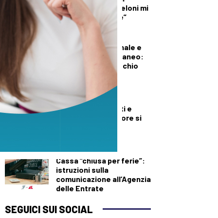
illecito su di me. Meloni mi
diede del criminale”
DEMOGRAFICA
Pillola, anello vaginale e
impianto sottocutaneo:
l’allerta Aifa sul rischio
meningioma
DEMOGRAFICA
Baci, appuntamenti e
delusioni: ora l’amore si
misura su Excel
FISCO
Cassa “chiusa per ferie”:
istruzioni sulla
comunicazione all’Agenzia
delle Entrate
SEGUICI SUI SOCIAL