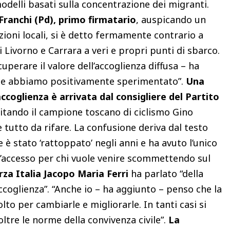
delli basati sulla concentrazione dei migranti.
Franchi (Pd), primo firmatario
, auspicando un
zioni locali, si è detto fermamente contrario a
i Livorno e Carrara a veri e propri punti di sbarco.
perare il valore dell’accoglienza diffusa – ha
olte abbiamo positivamente sperimentato”.
Una
accoglienza è arrivata dal consigliere del Partito
itando il campione toscano di ciclismo Gino
è tutto da rifare. La confusione deriva dal testo
 è stato ‘rattoppato’ negli anni e ha avuto l’unico
l’accesso per chi vuole venire scommettendo sul
orza Italia Jacopo Maria Ferri
ha parlato “della
accoglienza”. “Anche io – ha aggiunto – penso che la
to per cambiarle e migliorarle. In tanti casi si
ltre le norme della convivenza civile”.
La