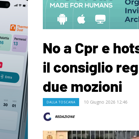
No a Cpr e hot
il consiglio re
due mozioni
10 Giugno 2026 12:46
DALLA TOSCANA
REDAZIONE