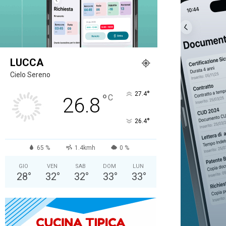
LUCCA
Cielo Sereno
°
27.4
°
C
26.8
°
26.4
65 %
1.4kmh
0 %
GIO
VEN
SAB
DOM
LUN
28
°
32
°
32
°
33
°
33
°