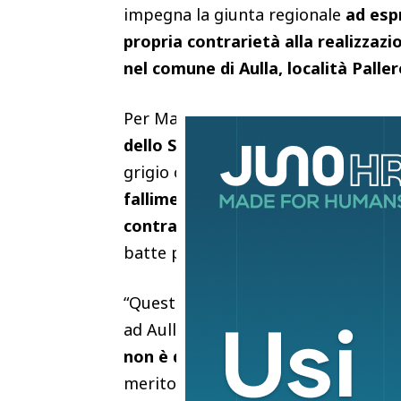
impegna la giunta regionale
ad esp
propria contrarietà alla realizzaz
nel comune di Aulla, località Palle
Per Massimiliano Ghimenti (Avs), pri
dello Stato
, un abominio sociale ch
grigio che produce consenso sulla pe
fallimento del modello Albania, il
contraria al Cpr ad Aulla,
sottolinea
batte per la dignità, per l’accoglien
“Questo atto permette di esprimere 
ad Aulla”, ha esordito il governator
non è disponibile e che i Cpr neces
merito di Aulla, poi, “la scelta è sbag