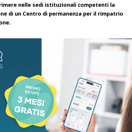
rimere nelle sedi istituzionali competenti la
ione di un Centro di permanenza per il rimpatrio
rone.
mo firmatario, il Cpr rappresenta il “
fallimento
e non funziona e crea solo sofferenza, uno spazio
lle delle persone più fragili”.
E sulla scia del
 consigliere ha invitato a sostenere la mozione
ndo come un paese sia forte nella misura in cui si
za diffusa e per la cooperazione internazionale.
una posizione netta sui Cpr e sulla localizzazione
e Eugenio Giani, fermo nel dire che
“la Toscana
sitano di una autentica politica di riforma”.
Nel
liata e mal si concilia con la politica di