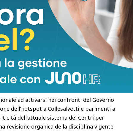
tata avanti dalla Regione.
ndo che secondo organi di stampa il ministero
di Livorno, starebbe valutando l’individuazione –
rea adibita alla realizzazione di un nuovo
le procedure di arrivo, di prima assistenza, di
irizzamento dei cittadini stranieri
giunti
nale, prendendo atto di come tale scelta non
che territoriali, sociali e infrastrutturali di
te espresse posizioni di ferma contrarietà da
indaca di Collesalvetti e dell’assessora regionale
ionale ad attivarsi nei confronti del Governo
ione dell’hotspot a Collesalvetti e parimenti a
ticità dell’attuale sistema dei Centri per
na revisione organica della disciplina vigente,