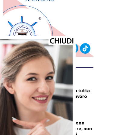
ULTIMI ARTICOLI
DALLA TOSCANA
Fiamme di bosco in tutta
la Regione, superlavoro
per l’Aib
DALLA TOSCANA
Conte in commissione
Covid: “Scavate pure, non
troverete niente di