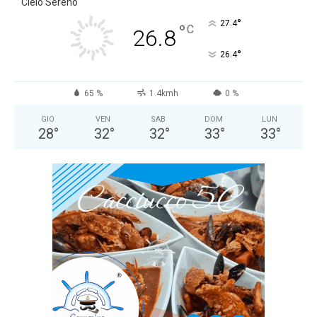
Cielo Sereno
°
27.4
°
C
26.8
°
26.4
65 %
1.4kmh
0 %
GIO
VEN
SAB
DOM
LUN
28
°
32
°
32
°
33
°
33
°