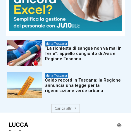
dalla Toscana
Tajani a La Versiliana su Ceuta e stop
Schengen con Spagna: “Verifichiamo
chi arriva. C’è un ritorno dell’Isis”
dalla Toscana
“La richiesta di sangue non va mai in
ferie”: appello congiunto di Avis e
Regione Toscana
dalla Toscana
Caldo record in Toscana: la Regione
annuncia una legge per la
rigenerazione verde urbana
Carica altri
LUCCA