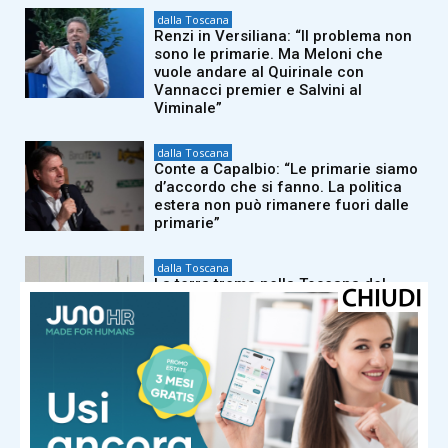
dalla Toscana
Renzi in Versiliana: “Il problema non
sono le primarie. Ma Meloni che
vuole andare al Quirinale con
Vannacci premier e Salvini al
Viminale”
dalla Toscana
Conte a Capalbio: “Le primarie siamo
d’accordo che si fanno. La politica
estera non può rimanere fuori dalle
primarie”
dalla Toscana
La terra trema nella Toscana del
nord ovest: epicentro a ovest di Pisa
dalla Toscana
Caldo record, ma le risorse idriche
della Toscana per ora non ne
risentono