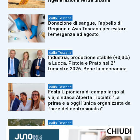
rigenerazione verde urbana
dalla Toscana
Donazione di sangue, l’appello di
Regione e Avis Toscana per evitare
l’emergenza ad agosto
dalla Toscana
Industria, produzione stabile (+0,3%)
a Lucca, Pistoia e Prato nel 2°
trimestre 2026. Bene la meccanica
dalla Toscana
Festa U pioniera di campo largo al
via, sindaca Alberta Ticciati: “La
prima e a oggi l’unica organizzata da
forze del centrosinistra”
dalla Toscana
Odore di bruciato ma non ci sono
incendi. I vigili del fuoco: “Arriva dalla
Francia in fiamme”