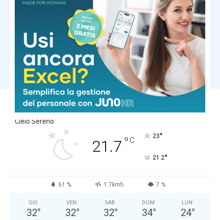
dalla Toscana
Torna ad aumentare la dipendenza
da fumo, la Regione investe in
prevenzione e cura
Carica altri
LUCCA
Cielo Sereno
°
23
°
C
21.7
°
21.2
61 %
1.7kmh
7 %
GIO
VEN
SAB
DOM
LUN
32
°
32
°
32
°
34
°
24
°