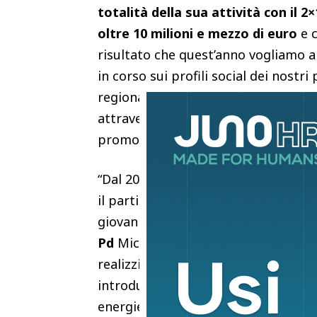
totalità della sua attività con il 2
oltre 10 milioni e mezzo di euro
e c
risultato che quest’anno vogliamo 
in corso sui profili social dei nostri
regionali e comunali, segretari e seg
attraverso le affissioni nelle stazion
promozione sul web”.
“Dal 2023 abbiamo erogato ai territo
il partito significa finanziare i circo
giovani, le campagne e le iniziative
Pd
Michele Fina – Queste risorse de
realizzi la nostra idea di paese: un p
introduzione di un salario minimo, i
energie rinnovabili, misure per la d