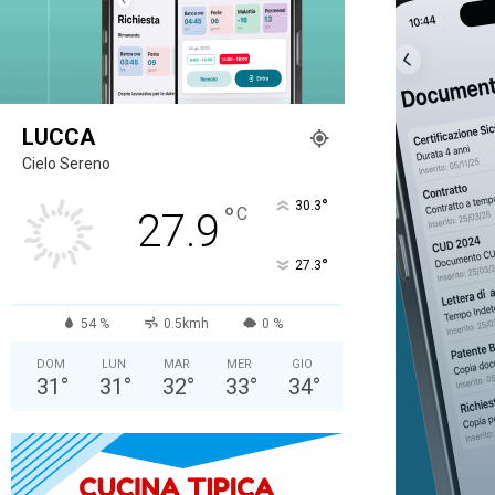
LUCCA
Cielo Sereno
°
30.3
°
C
27.9
°
27.3
54 %
0.5kmh
0 %
DOM
LUN
MAR
MER
GIO
31
°
31
°
32
°
33
°
34
°