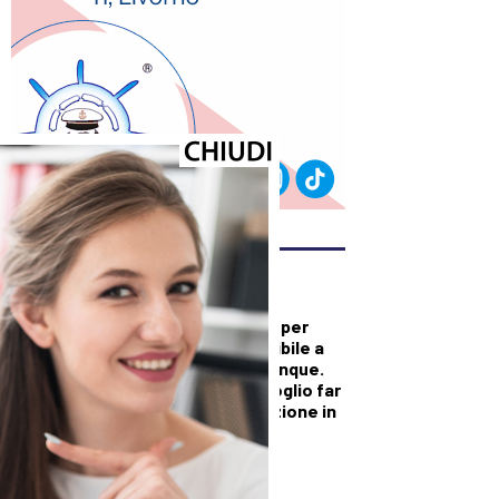
ULTIMI ARTICOLI
DALLA TOSCANA
Versiliana gremita per
Vannacci: “Disponibile a
dialogare con chiunque.
Non sono io che voglio far
cadere questa nazione in
mano alla sinistra”
DALLA TOSCANA