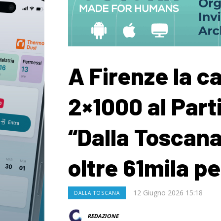
A Firenze la c
2×1000 al Part
“Dalla Toscan
oltre 61mila p
12 Giugno 2026 15:18
DALLA TOSCANA
REDAZIONE