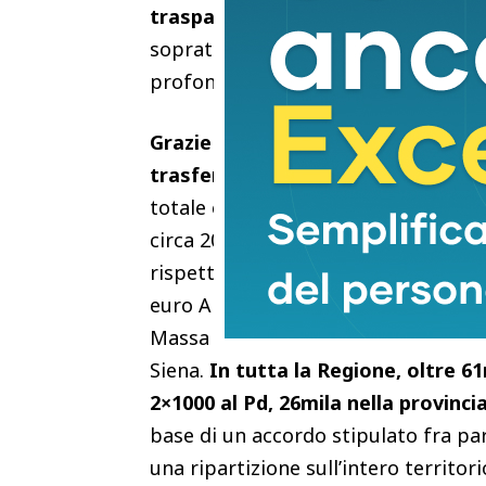
trasparente e partecipato della po
soprattutto nell’epoca in cui le olig
profonda sul dibattito pubblico, co
Grazie al 2×1000, negli ultimi tre 
trasferiti alla Toscana (regionale p
totale erogato al partito regionale e
circa 208mila euro, di cui 62.400 mila
rispetto ai 49mila euro del 2024 e ai
euro Arezzo, 7.500 euro Grosseto, 1
Massa e Carrara, 13.300 euro Pisa, 7
Siena.
In tutta la Regione, oltre 61
2×1000 al Pd, 26mila nella provincia
base di un accordo stipulato fra par
una ripartizione sull’intero territori