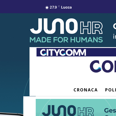
27.9
C
Lucca
CRONACA
POL