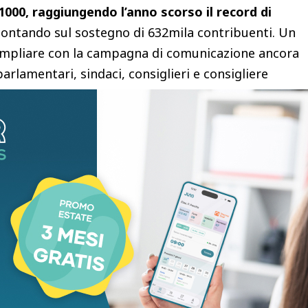
×1000, raggiungendo l’anno scorso il record di
ontando sul sostegno di 632mila contribuenti. Un
ampliare con la campagna di comunicazione ancora
 parlamentari, sindaci, consiglieri e consigliere
retarie di federazione o di circolo, oltre che
i metropolitane e ferroviarie, gli spazi di
ri quasi 4 milioni e ottocentomila euro: finanziare
li con le loro attività, le scuole di formazione per i
 politiche – ha aggiunto
il tesoriere nazionale del
vono servire a portare avanti una politica che
aese in cui si abbia certezza della cura,
nvestimenti nella scuola pubblica, sostegno alle
iminuzione del costo della vita.
Il finanziamento