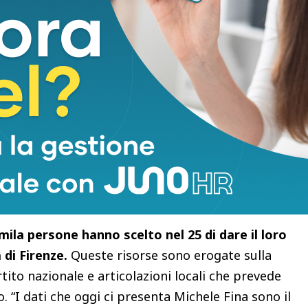
litica è, poi, una questione democratica
,
archie tecnodigitali esercitano un’influenza
ndizionandolo”.
anni dal Partito Democratico nazionale sono stati
iù provinciali) circa 408.045 euro
. Nel 2025 il
 alle federazioni provinciali toscane è stato di
 alla provincia di Firenze: dato in forte crescita
 21mila euro del 2023. Le altre province: 12.700
5.700 euro Livorno, 6.800 euro Lucca, 3.100 euro
.900 euro Prato, 5.900 euro Pistoia, 9.600 euro
mila persone hanno scelto nel 25 di dare il loro
 di Firenze.
Queste risorse sono erogate sulla
tito nazionale e articolazioni locali che prevede
o.
“I dati che oggi ci presenta Michele Fina sono il