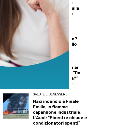
Un’altra giornata di
incendi di bosco, dalla
Toscana al Mugello
DEMOGRAFICA
Testosterone e
spermatozoi in calo?
Cosa c’è di vero nello
“Spermageddon”
DEMOGRAFICA
Licia Colò risponde ai
commenti sull’età: “Da
quando è un’offesa?”
(solo per le donne)
SALUTE E BENESSERE
Maxi incendio a Finale
Emilia, in fiamme
capannone industriale.
L’Ausl: “Finestre chiuse e
condizionatori spenti”