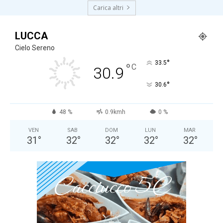
Carica altri
LUCCA
Cielo Sereno
°
33.5
°
C
30.9
°
30.6
48 %
0.9kmh
0 %
VEN
SAB
DOM
LUN
MAR
31
°
32
°
32
°
32
°
32
°