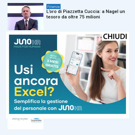
Finanza
L’oro di Piazzetta Cuccia: a Nagel un
tesoro da oltre 75 milioni
Finanza
Piazza Affari giù con Cucinelli che
sprofonda ma settembre in rialzo
Finanza
Tonfo in Borsa di Cucinelli, l’accusa
di un hedge fund: “Viola sanzioni in
Russia”
Finanza
Sapio, finalizza closing per
acquisizione Baywater Healthcare