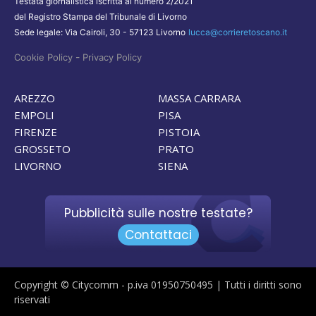
Testata giornalistica iscritta al numero 2/2021
del Registro Stampa del Tribunale di Livorno
Sede legale: Via Cairoli, 30 - 57123 Livorno
lucca@corrieretoscano.it
-
Cookie Policy
Privacy Policy
AREZZO
MASSA CARRARA
EMPOLI
PISA
FIRENZE
PISTOIA
GROSSETO
PRATO
LIVORNO
SIENA
Pubblicità sulle nostre testate?
Contattaci
Copyright © Citycomm - p.iva 01950750495 | Tutti i diritti sono
riservati