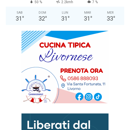
50 %
2.2kmh
7 %
SAB
DOM
LUN
MAR
MER
31
°
32
°
31
°
31
°
33
°