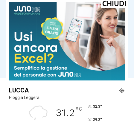
Renzi in Versiliana: “Il problema non
sono le primarie. Ma Meloni che
vuole andare al Quirinale con
Vannacci premier e Salvini al
Viminale”
dalla Toscana
Conte a Capalbio: “Le primarie siamo
d’accordo che si fanno. La politica
estera non può rimanere fuori dalle
primarie”
Carica altri
LUCCA
Pioggia Leggera
°
32.3
°
C
31.2
°
29.2