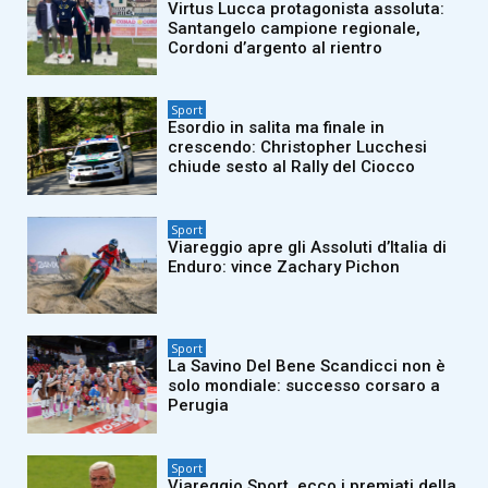
Virtus Lucca protagonista assoluta:
Santangelo campione regionale,
Cordoni d’argento al rientro
Sport
Esordio in salita ma finale in
crescendo: Christopher Lucchesi
chiude sesto al Rally del Ciocco
Sport
Viareggio apre gli Assoluti d’Italia di
Enduro: vince Zachary Pichon
Sport
La Savino Del Bene Scandicci non è
solo mondiale: successo corsaro a
Perugia
Sport
Viareggio Sport, ecco i premiati della