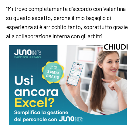
“Mi trovo completamente d’accordo con Valentina
su questo aspetto, perché il mio bagaglio di
esperienza si è arricchito tanto, soprattutto grazie
alla collaborazione interna con gli arbitri
provenienti da tutta Europa; hanno chiaramente
attitudini, modi ed esperienze completamente
diverse dalla mia. Abbiamo ruotato nei vari ruoli
tra assistente e arbitro, permettendomi di vedere i
loro punti di vista e i loro modi di fare, e questo
sicuramente mi aiuterà tantissimo nella mia
carriera arbitrale e nella mia esperienza futura”.