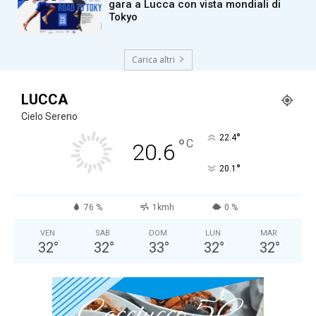
gara a Lucca con vista mondiali di
Tokyo
Carica altri
LUCCA
Cielo Sereno
°
22.4
°
C
20.6
°
20.1
76 %
1kmh
0 %
VEN
SAB
DOM
LUN
MAR
32
°
32
°
33
°
32
°
32
°