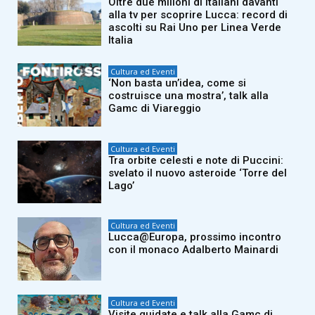
Oltre due milioni di italiani davanti
alla tv per scoprire Lucca: record di
ascolti su Rai Uno per Linea Verde
Italia
Cultura ed Eventi
‘Non basta un’idea, come si
costruisce una mostra’, talk alla
Gamc di Viareggio
Cultura ed Eventi
Tra orbite celesti e note di Puccini:
svelato il nuovo asteroide ‘Torre del
Lago’
Cultura ed Eventi
Lucca@Europa, prossimo incontro
con il monaco Adalberto Mainardi
Cultura ed Eventi
Visite guidate e talk alla Gamc di