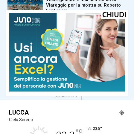
Viareggio per la mostra su Roberto
Fontirossi
Cultura ed Eventi
Guida responsabile, si conclude il
progetto Road4Life
Cultura ed Eventi
Fondazione Carnevale di Viareggio,
si chiude l’era Marcucci: il plauso
della Regione Toscana per il
decennio di presidenza
Carica altri
LUCCA
Cielo Sereno
°
23.5
°
C