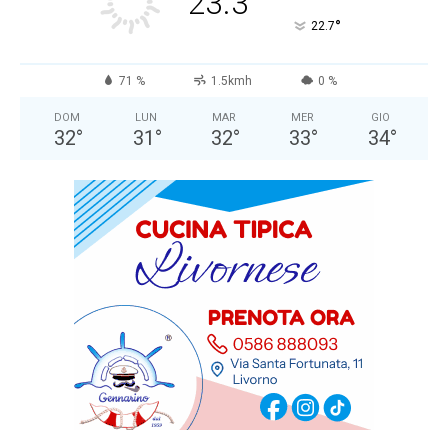
23.3
°
22.7
71 %
1.5kmh
0 %
DOM
LUN
MAR
MER
GIO
32
°
31
°
32
°
33
°
34
°