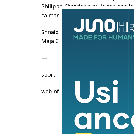
Philippe-Chatrier. A nulla servono l
calmarla.
Shnaider affronterà domani in semif
Maja Chwalinska, numero 114 del mo
—
sport
webinfo@adnkronos.com (Web Info