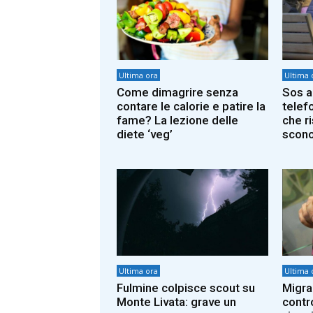
Ultima ora
Ultima 
Come dimagrire senza
Sos a
contare le calorie e patire la
telef
fame? La lezione delle
che r
diete ‘veg’
scono
Ultima ora
Ultima 
Fulmine colpisce scout su
Migran
Monte Livata: grave un
contro