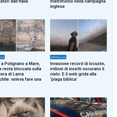
atori dall’Italia
matrimonio nella campagna
inglese
ora
Ultima ora
 a Polignano a Mare,
Invasione record di locuste,
a resta bloccata sulla
milioni di insetti oscurano il
iera di Lama
cielo. E il web grida alla
hile: voleva fare una
‘piaga biblica’