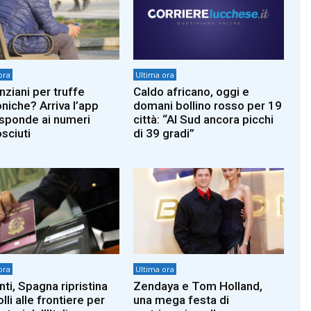
ora
Ultima ora
nziani per truffe
Caldo africano, oggi e
oniche? Arriva l’app
domani bollino rosso per 19
isponde ai numeri
città: “Al Sud ancora picchi
sciuti
di 39 gradi”
ora
Ultima ora
ti, Spagna ripristina
Zendaya e Tom Holland,
lli alle frontiere per
una mega festa di