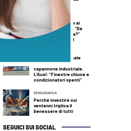
“Spermageddon”
DEMOGRAFICA
Licia Colò risponde ai
commenti sull’età: “Da
quando è un’offesa?”
(solo per le donne)
SALUTE E BENESSERE
Maxi incendio a Finale
Emilia, in fiamme
capannone industriale.
L’Ausl: “Finestre chiuse e
condizionatori spenti”
DEMOGRAFICA
Perché investire sui
ventenni triplica il
benessere di tutti
SEGUICI SUI SOCIAL