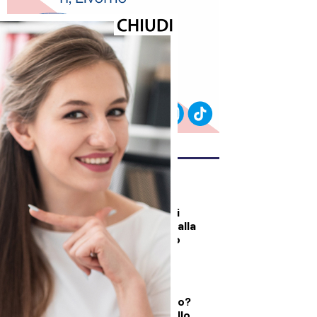
ULTIMI ARTICOLI
DALLA TOSCANA
Un’altra giornata di
incendi di bosco, dalla
Toscana al Mugello
DEMOGRAFICA
Testosterone e
spermatozoi in calo?
Cosa c’è di vero nello