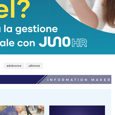
adnkronos
ultimora