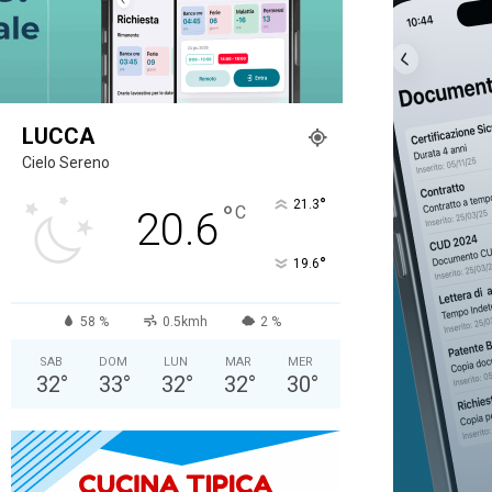
LUCCA
Cielo Sereno
°
21.3
°
C
20.6
°
19.6
58 %
0.5kmh
2 %
SAB
DOM
LUN
MAR
MER
32
°
33
°
32
°
32
°
30
°