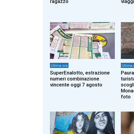
ragazzo
viaggi
Ultima ora
Ultima 
SuperEnalotto, estrazione
Paura
numeri combinazione
turist
vincente oggi 7 agosto
scogl
Monac
foto