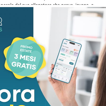
e parole del suo allenatore che prova, invano, a
inale la grande sorpresa del torneo, la polacca
ndo e proveniente dalle qualificazioni.
)