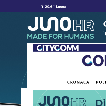
20.6
C
Lucca
CRONACA
POL