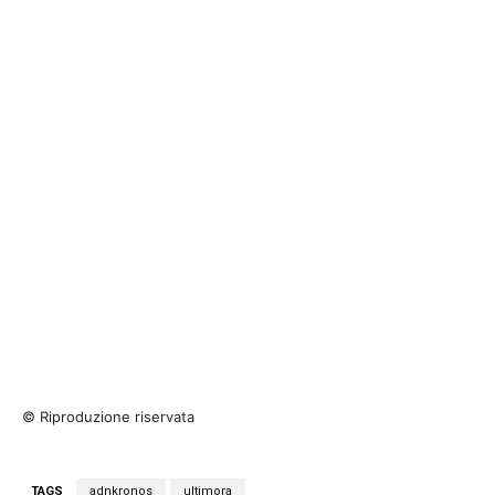
© Riproduzione riservata
TAGS
adnkronos
ultimora