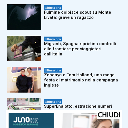
Ultima ora
Fulmine colpisce scout su Monte
Livata: grave un ragazzo
Ultima ora
Migranti, Spagna ripristina controlli
alle frontiere per viaggiatori
dall’Italia
Ultima ora
Zendaya e Tom Holland, una mega
festa di matrimonio nella campagna
inglese
Ultima ora
SuperEnalotto, estrazione numeri
combinazione vincente oggi 7 agosto