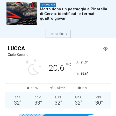
Ultima ora
Morto dopo un pestaggio a Pinarella
di Cervia: identificati e fermati
quattro giovani
Carica altri
LUCCA
Cielo Sereno
°
21.3
°
C
20.6
°
19.6
58 %
0.5kmh
2 %
SAB
DOM
LUN
MAR
MER
32
°
33
°
32
°
32
°
30
°