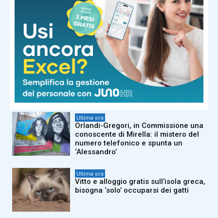
Ultima ora
Paura a Polignano a Mare, turista
resta bloccata sulla scogliera di
Lama Monachile: voleva fare una
foto
Ultima ora
Invasione record di locuste, milioni di
insetti oscurano il cielo. E il web
grida alla ‘piaga biblica’
Ultima ora
Orlandi-Gregori, in Commissione una
conoscente di Mirella: il mistero del
numero telefonico e spunta un
‘Alessandro’
Ultima ora
Vitto e alloggio gratis sull’isola greca,
bisogna ‘solo’ occuparsi dei gatti