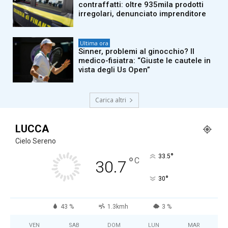
contraffatti: oltre 935mila prodotti
irregolari, denunciato imprenditore
Ultima ora
Sinner, problemi al ginocchio? Il
medico-fisiatra: “Giuste le cautele in
vista degli Us Open”
Carica altri
LUCCA
Cielo Sereno
°
33.5
°
C
30.7
°
30
43 %
1.3kmh
3 %
VEN
SAB
DOM
LUN
MAR