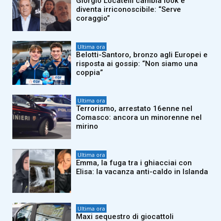
Giorgio Locatelli cambia look e
diventa irriconoscibile: “Serve
coraggio”
Ultima ora
Belotti-Santoro, bronzo agli Europei e
risposta ai gossip: “Non siamo una
coppia”
Ultima ora
Terrorismo, arrestato 16enne nel
Comasco: ancora un minorenne nel
mirino
Ultima ora
Emma, la fuga tra i ghiacciai con
Elisa: la vacanza anti-caldo in Islanda
Ultima ora
Maxi sequestro di giocattoli