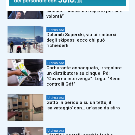
Guccini, domani i funerali: la sua
Pavana lo saluta nel silenzio. Il
sindaco: “Massimo rispetto per sue
volontà”
Ultima ora
Dolomiti Superski, via ai rimborsi
degli skipass: ecco chi può
richiederli
Ultima ora
Carburante annacquato, irregolare
un distributore su cinque. Pd:
“Governo intervenga”. Lega: “Bene
controlli Gdf”
Ultima ora
Gatto in pericolo su un tetto, il
‘salvataggio’ con… un’asse da stiro
Ultima ora