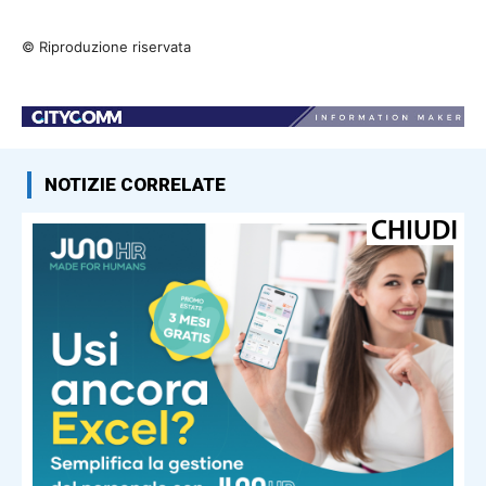
© Riproduzione riservata
NOTIZIE CORRELATE
Ultima ora
Usa, Corte d’Appello blocca la sala
da ballo della Casa Bianca
Ultima ora
Florida, cresce l’allarme per il
batterio mangiacarne: c’è una
seconda vittima
Ultima ora