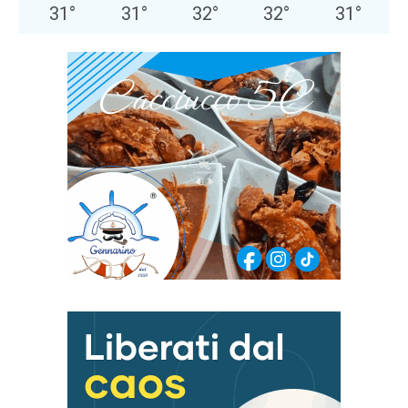
31
°
31
°
32
°
32
°
31
°