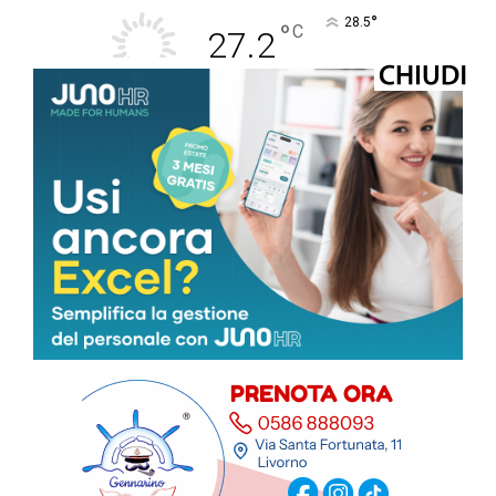
°
28.5
°
C
27.2
°
26.4
55 %
1.4kmh
0 %
SAB
DOM
LUN
MAR
MER
31
°
33
°
32
°
31
°
32
°