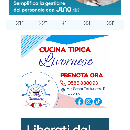
45 %
1.3kmh
0 %
GIO
VEN
SAB
DOM
LUN
31
°
32
°
31
°
33
°
33
°