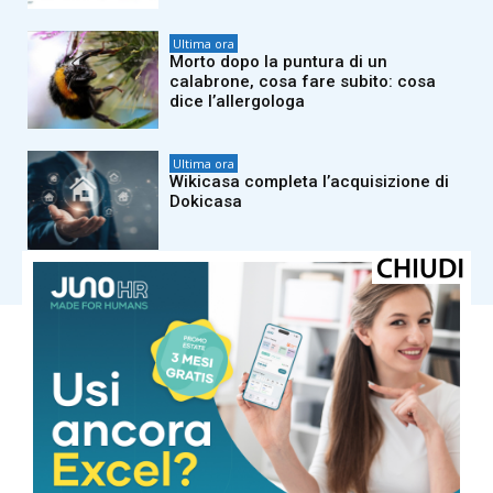
Ultima ora
Morto dopo la puntura di un
calabrone, cosa fare subito: cosa
dice l’allergologa
Ultima ora
Wikicasa completa l’acquisizione di
Dokicasa
Carica altri
LUCCA
Cielo Sereno
°
33.5
°
C
30.6
°
29.7