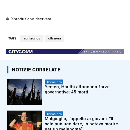
© Riproduzione riservata
TAGS
adnkronos
ultimora
NOTIZIE CORRELATE
Ultima ora
Yemen, Houthi attaccano forze
governative: 45 morti
Ultima ora
Malgioglio, l’appello ai giovani: “Il
sole può uccidere, io potevo morire
per un melanoma”