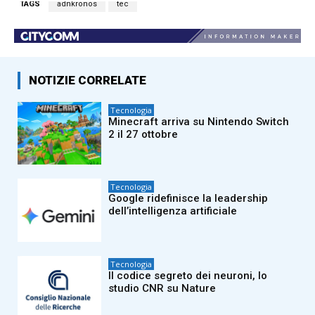
TAGS
adnkronos
tec
NOTIZIE CORRELATE
Tecnologia
Minecraft arriva su Nintendo Switch
2 il 27 ottobre
Tecnologia
Google ridefinisce la leadership
dell’intelligenza artificiale
Tecnologia
Il codice segreto dei neuroni, lo
studio CNR su Nature