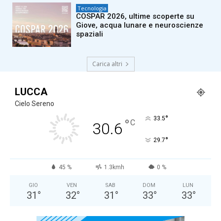
Tecnologia
COSPAR 2026, ultime scoperte su
Giove, acqua lunare e neuroscienze
spaziali
Carica altri
LUCCA
Cielo Sereno
°
33.5
°
C
30.6
°
29.7
45 %
1.3kmh
0 %
GIO
VEN
SAB
DOM
LUN
31
°
32
°
31
°
33
°
33
°