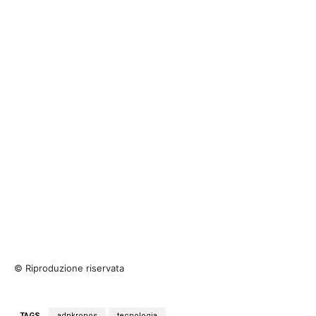
© Riproduzione riservata
TAGS
adnkronos
tecnologia