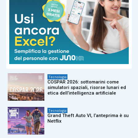
Tecnologia
Uli Latukefu sarà Ganondorf nel film
live-action di The Legend of Zelda
Tecnologia
Sviluppato un modello bayesiano per
calcolare la magnitudo dei terremoti
del passato
Tecnologia
COSPAR 2026: sottomarini come
simulatori spaziali, risorse lunari ed
etica dell’intelligenza artificiale
Tecnologia
Grand Theft Auto VI, l’anteprima è su
Netflix