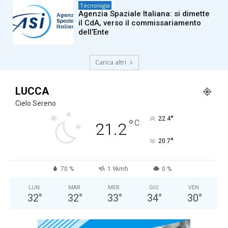
Tecnologia
Agenzia Spaziale Italiana: si dimette
il CdA, verso il commissariamento
dell’Ente
Carica altri
LUCCA
Cielo Sereno
°
22.4
°
C
21.2
°
20.7
70 %
1.9kmh
0 %
LUN
MAR
MER
GIO
VEN
32
°
32
°
33
°
34
°
30
°