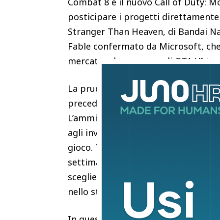
Combat 8 e il nuovo Call of Duty: M
posticipare i progetti direttamente
Stranger Than Heaven, di Bandai N
Fable confermato da Microsoft, che 
mercato e la presenza di GTA VI tra 
La prudenza dei publisher poggia su
precedente capitolo della saga ha s
L’amministratore delegato di Take-
agli investitori di prevedere risulta
gioco. Tuttavia, la scelta di concen
settimane crea un problema di soste
scegliere tra più titoli di richiam
nello stesso giorno.
In questo scenario di generale ritira