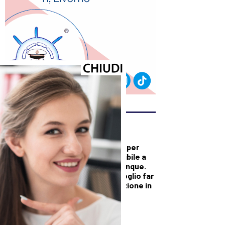
ULTIMI ARTICOLI
DALLA TOSCANA
Versiliana gremita per
Vannacci: “Disponibile a
dialogare con chiunque.
Non sono io che voglio far
cadere questa nazione in
mano alla sinistra”
DALLA TOSCANA