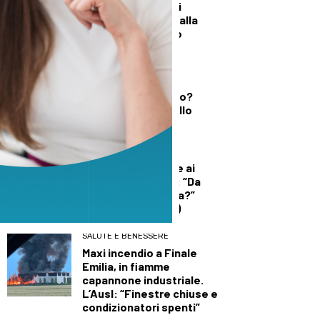
Un’altra giornata di
incendi di bosco, dalla
Toscana al Mugello
DEMOGRAFICA
Testosterone e
spermatozoi in calo?
Cosa c’è di vero nello
“Spermageddon”
DEMOGRAFICA
Licia Colò risponde ai
commenti sull’età: “Da
quando è un’offesa?”
(solo per le donne)
SALUTE E BENESSERE
Maxi incendio a Finale
Emilia, in fiamme
capannone industriale.
L’Ausl: “Finestre chiuse e
condizionatori spenti”