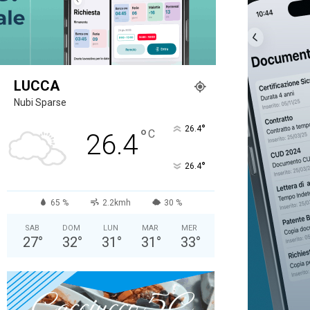
LUCCA
Nubi Sparse
°
26.4
°
C
26.4
°
26.4
65 %
2.2kmh
30 %
SAB
DOM
LUN
MAR
MER
27
°
32
°
31
°
31
°
33
°