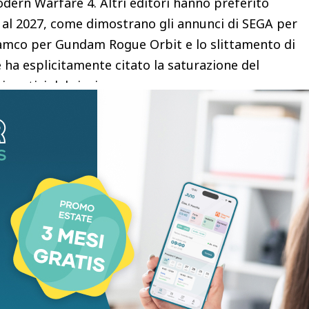
odern Warfare 4. Altri editori hanno preferito
 al 2027, come dimostrano gli annunci di SEGA per
amco per Gundam Rogue Orbit e lo slittamento di
ha esplicitamente citato la saturazione del
i motivi del rinvio.
 basi commerciali solide, considerando che il
uperato le 230 milioni di copie vendute.
Two, Strauss Zelnick, ha recentemente confermato
ti operativi record in concomitanza con il lancio del
trare decine di produzioni ad alto budget in poche
nibilità differente, costringendo i consumatori a
o distribuiti contemporaneamente, spesso persino
ta, l’unica eccezione di rilievo potrebbe essere