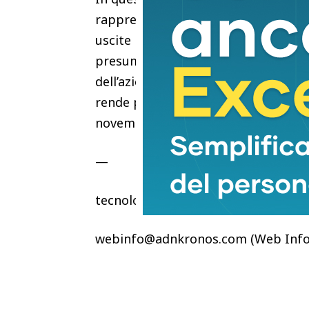
rappresentata da Nintendo. La casa 
uscite minori e non ha ancora svelato
presumibilmente legati al debutto d
dell’azienda a muoversi in autonomia
rende plausibile l’ipresi di un gran
novembre, ponendosi come l’unico 
—
tecnologia
webinfo@adnkronos.com (Web Info