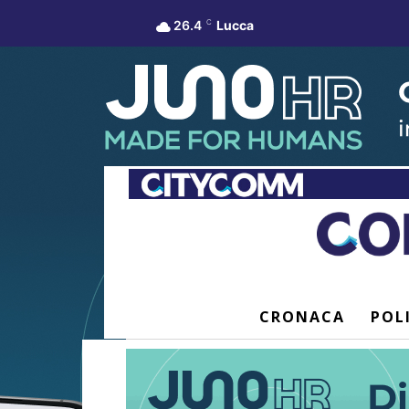
26.4
C
Lucca
CRONACA
POL