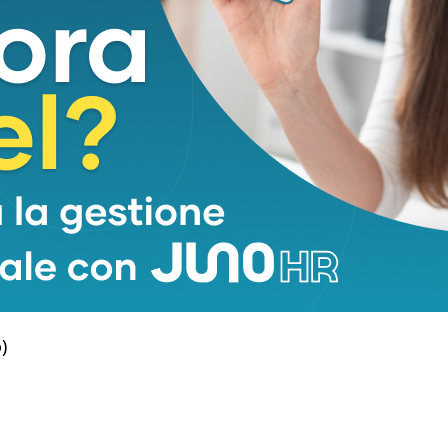
di Kyoto ha delineato il calendario estivo con
 i piani dettagliati per la stagione natalizia,
ella nuova console. La tendenza storica
 rispetto alle dinamiche del resto del settore
de lancio proprio in concomitanza con il mese di
potenziale contrappeso sul mercato.
)