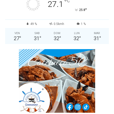
°
C
27.1
°
25.8
49 %
0.5kmh
1 %
VEN
SAB
DOM
LUN
MAR
27
°
31
°
32
°
32
°
31
°