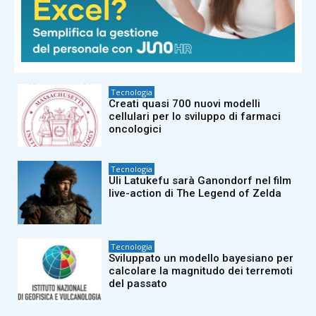
Tecnologia
Xiaomi Redmi 17 Series: batteria da
7.500 mAh e display da 6,9 pollici
Tecnologia
Creati quasi 700 nuovi modelli
cellulari per lo sviluppo di farmaci
oncologici
Tecnologia
Uli Latukefu sarà Ganondorf nel film
live-action di The Legend of Zelda
Tecnologia
Sviluppato un modello bayesiano per
calcolare la magnitudo dei terremoti
del passato