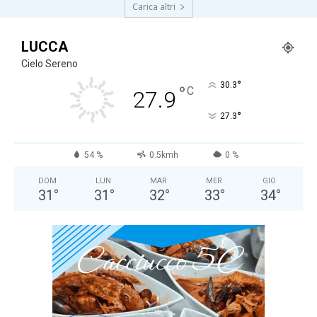
Carica altri
LUCCA
Cielo Sereno
°
30.3
°
C
27.9
°
27.3
54 %
0.5kmh
0 %
DOM
LUN
MAR
MER
GIO
31
°
31
°
32
°
33
°
34
°