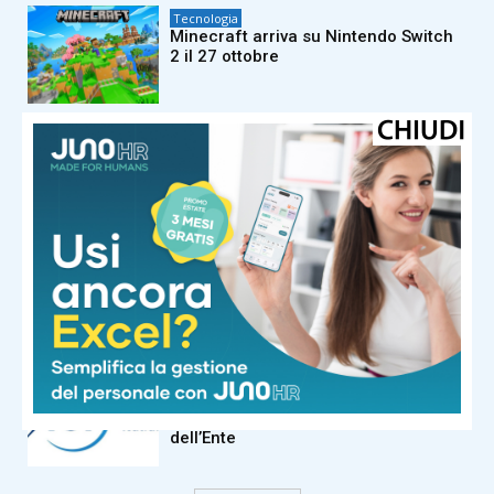
Tecnologia
Minecraft arriva su Nintendo Switch
2 il 27 ottobre
Tecnologia
Google ridefinisce la leadership
dell’intelligenza artificiale
Tecnologia
Il codice segreto dei neuroni, lo
studio CNR su Nature
Tecnologia
Agenzia Spaziale Italiana: si dimette
il CdA, verso il commissariamento
dell’Ente