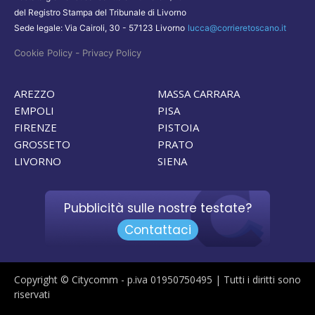
del Registro Stampa del Tribunale di Livorno
Sede legale: Via Cairoli, 30 - 57123 Livorno
lucca@corrieretoscano.it
-
Cookie Policy
Privacy Policy
AREZZO
MASSA CARRARA
EMPOLI
PISA
FIRENZE
PISTOIA
GROSSETO
PRATO
LIVORNO
SIENA
Pubblicità sulle nostre testate?
Contattaci
Copyright © Citycomm - p.iva 01950750495 | Tutti i diritti sono
riservati