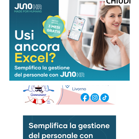
VEN
SAB
DOM
LUN
MAR
31
°
32
°
32
°
32
°
32
°