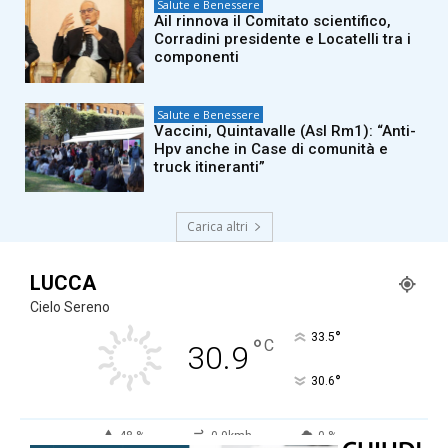
Salute e Benessere
Ail rinnova il Comitato scientifico,
Corradini presidente e Locatelli tra i
componenti
Salute e Benessere
Vaccini, Quintavalle (Asl Rm1): “Anti-
Hpv anche in Case di comunità e
truck itineranti”
Carica altri
LUCCA
Cielo Sereno
°
33.5
°
C
30.9
°
30.6
48 %
0.9kmh
0 %