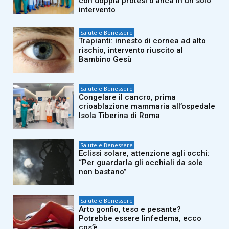
con doppia protesi d’anca in un solo
intervento
Salute e Benessere
Trapianti: innesto di cornea ad alto
rischio, intervento riuscito al
Bambino Gesù
Salute e Benessere
Congelare il cancro, prima
crioablazione mammaria all’ospedale
Isola Tiberina di Roma
Salute e Benessere
Eclissi solare, attenzione agli occhi:
“Per guardarla gli occhiali da sole
non bastano”
Salute e Benessere
Arto gonfio, teso e pesante?
Potrebbe essere linfedema, ecco
cos’è