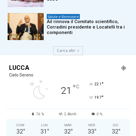
Salute e Benessere
Ail rinnova il Comitato scientifico,
Corradini presidente e Locatelli tra i
componenti
Carica altri
LUCCA
Cielo Sereno
°
22.1
°
C
21
°
19.7
76 %
2.4kmh
0 %
DOM
LUN
MAR
MER
GIO
32
°
31
°
32
°
33
°
32
°