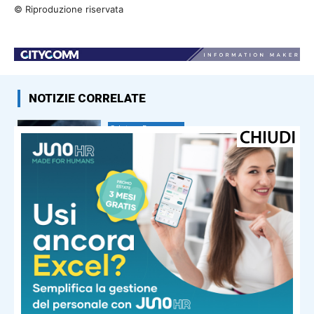
© Riproduzione riservata
NOTIZIE CORRELATE
Salute e Benessere
Maxi incendio a Finale Emilia, in
fiamme capannone industriale.
L’Ausl: “Finestre chiuse e
condizionatori spenti”
Salute e Benessere
Svolta contro la narcolessia, negli
Usa la prima cura che agisce sulla
causa della malattia
Salute e Benessere
Caldo record e rischi per la salute,
Pregliasco: “Afa senza tregua, lo