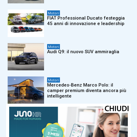
Motori
FIAT Professional Ducato festeggia
45 anni di innovazione e leadership
Motori
Audi Q9: il nuovo SUV ammiraglia
Motori
Mercedes-Benz Marco Polo: il
camper premium diventa ancora più
intelligente
Motori
Opel Corsa GSE: la hot hatch elettrica
da 281 CV