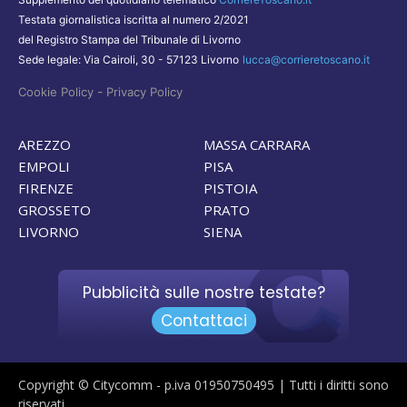
Testata giornalistica iscritta al numero 2/2021
del Registro Stampa del Tribunale di Livorno
Sede legale: Via Cairoli, 30 - 57123 Livorno
lucca@corrieretoscano.it
-
Cookie Policy
Privacy Policy
AREZZO
MASSA CARRARA
EMPOLI
PISA
FIRENZE
PISTOIA
GROSSETO
PRATO
LIVORNO
SIENA
Pubblicità sulle nostre testate?
Contattaci
Copyright © Citycomm - p.iva 01950750495 | Tutti i diritti sono
riservati