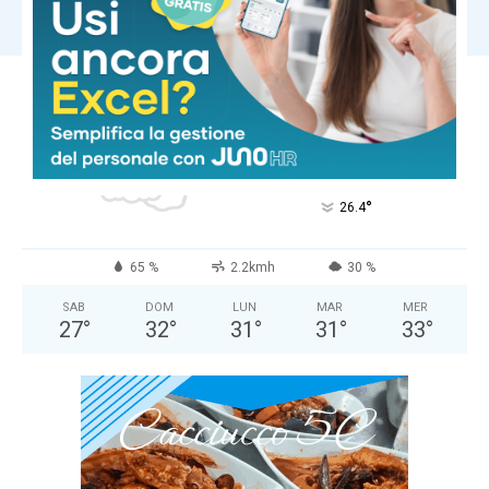
Carica altri
LUCCA
Nubi Sparse
°
26.4
°
C
26.4
°
26.4
65 %
2.2kmh
30 %
SAB
DOM
LUN
MAR
MER
27
°
32
°
31
°
31
°
33
°