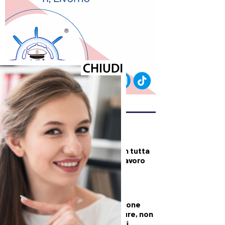
ULTIMI ARTICOLI
DALLA TOSCANA
Fiamme di bosco in tutta
la Regione, superlavoro
per l’Aib
DALLA TOSCANA
Conte in commissione
Covid: “Scavate pure, non
troverete niente di