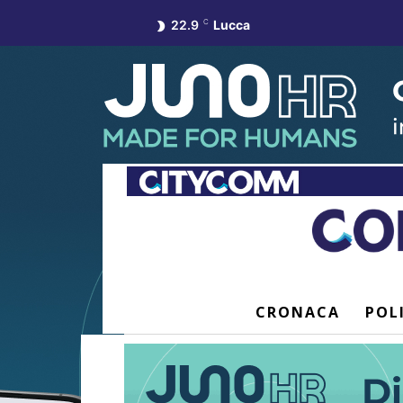
22.9
C
Lucca
CRONACA
POL