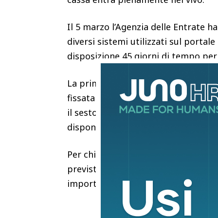
Il 5 marzo l’Agenzia delle Entrate h
diversi sistemi utilizzati sul portale
disposizione 45 giorni di tempo per
La prima scadenza in calendario rigu
fissata al 20 aprile. A regime, per l
il sesto e l’ultimo giorno del second
disponibilità degli strumenti utilizz
Per chi non rispetta le scadenze in 
prevista la stessa sanzione già in v
importo che va da 1.000 a 4.000 eur