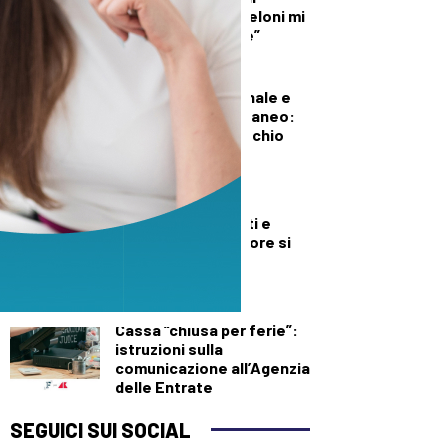
illecito su di me. Meloni mi
diede del criminale”
DEMOGRAFICA
Pillola, anello vaginale e
impianto sottocutaneo:
l’allerta Aifa sul rischio
meningioma
DEMOGRAFICA
Baci, appuntamenti e
delusioni: ora l’amore si
misura su Excel
FISCO
Cassa “chiusa per ferie”:
istruzioni sulla
comunicazione all’Agenzia
delle Entrate
SEGUICI SUI SOCIAL