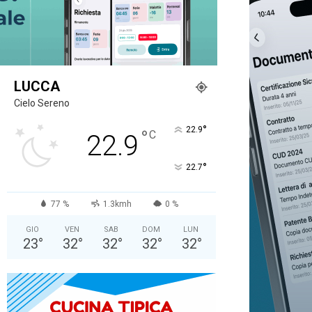
LUCCA
Cielo Sereno
°
22.9
°
C
22.9
°
22.7
77 %
1.3kmh
0 %
GIO
VEN
SAB
DOM
LUN
23
°
32
°
32
°
32
°
32
°