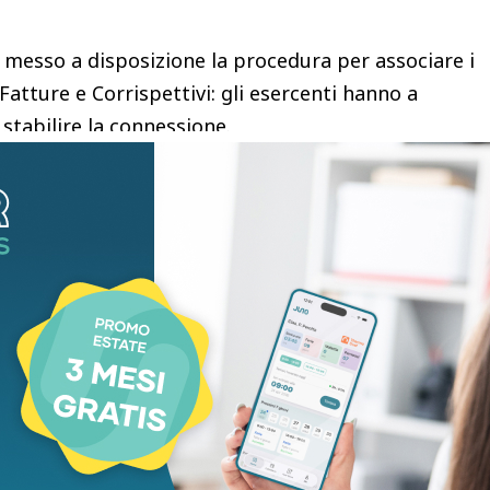
a messo a disposizione la procedura per associare i
 Fatture e Corrispettivi: gli esercenti hanno a
 stabilire la connessione.
arda i sistemi in uso al 31 gennaio 2026 ed è
e nuove attivazioni o variazioni si può procedere tra
o mese successivo alla data di effettiva
ati.
calendario, non collegando POS e registratori, è
igore per chi non si dota di una cassa con un
o.