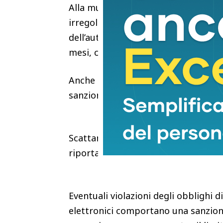
Alla multa si associa anche il rischi
irregolarità legate all’IVA: può scat
dell’autorizzazione all’esercizio dell
mesi, che per le recidive sale da due
Anche chi effettua regolarmente il
sanzioni.
Scattano le multe anche in caso di 
riportano informazioni incomplete o
Eventuali violazioni degli obblighi
elettronici comportano una sanzion