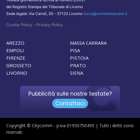
del Registro Stampa del Tribunale di Livorno
Sede legale: Via Cairoli, 30 - 57123 Livorno
lucca@corrieretoscano.it
-
Cookie Policy
Privacy Policy
AREZZO
MASSA CARRARA
EMPOLI
PISA
FIRENZE
PISTOIA
GROSSETO
PRATO
LIVORNO
SIENA
Pubblicità sulle nostre testate?
Contattaci
Copyright © Citycomm - p.iva 01950750495 | Tutti i diritti sono
riservati