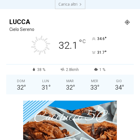
Carica altri
LUCCA
Cielo Sereno
°
34.6
°
C
32.1
°
31.7
38 %
2.8kmh
1 %
DOM
LUN
MAR
MER
GIO
32
°
31
°
32
°
33
°
34
°