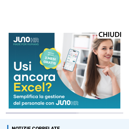
© Riproduzione riservata
TAGS
adnkronos
fisco
NOTIZIE CORRELATE