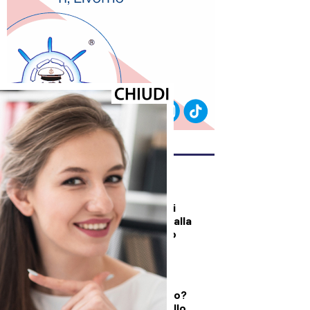
ULTIMI ARTICOLI
DALLA TOSCANA
Un’altra giornata di
incendi di bosco, dalla
Toscana al Mugello
DEMOGRAFICA
Testosterone e
spermatozoi in calo?
Cosa c’è di vero nello