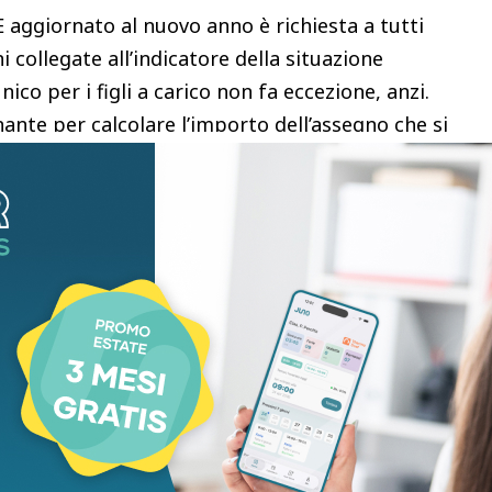
 aggiornato al nuovo anno è richiesta a tutti
 collegate all’indicatore della situazione
co per i figli a carico non fa eccezione, anzi.
nante per calcolare l’importo dell’assegno che si
ione ma non si sono ancora mosse per inviare la
anno ancora poco tempo a disposizione per farlo.
arazione sostitutiva unica (DSU) aggiornata è
i ogni anno. Chi salta
 comincia a ricevere l’importo minimo della
8,30 euro per figlio minore.