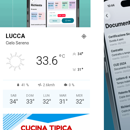
LUCCA
Cielo Sereno
°
34
°
C
33.6
°
31
41 %
2.6kmh
0 %
SAB
DOM
LUN
MAR
MER
34
°
33
°
32
°
31
°
32
°