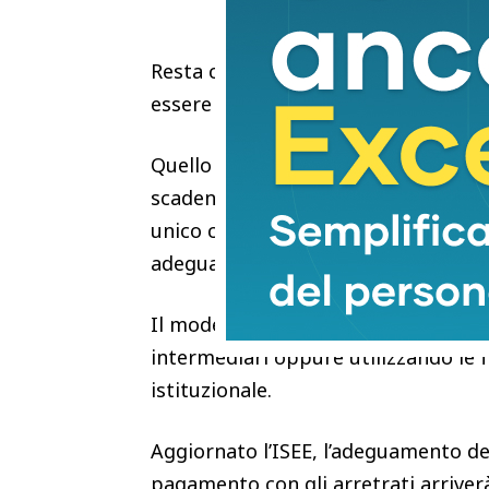
Resta comunque ancora una possibil
essere inviata entro la scadenza de
Quello del 30 giugno è un termine p
scadenza perderà ogni diritto ad eve
unico con l’importo minimo. Dal 1° 
adeguata solamente a partire dal m
Il modello ISEE 2026 può essere invi
intermediari oppure utilizzando le f
istituzionale.
Aggiornato l’ISEE, l’adeguamento de
pagamento con gli arretrati arriver