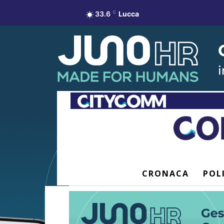
33.6
C
Lucca
CRONACA
POL