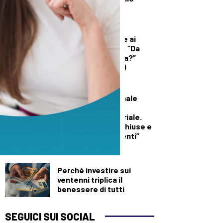
“Spermageddon”
DEMOGRAFICA
Licia Colò risponde ai
commenti sull’età: “Da
quando è un’offesa?”
(solo per le donne)
SALUTE E BENESSERE
Maxi incendio a Finale
Emilia, in fiamme
capannone industriale.
L’Ausl: “Finestre chiuse e
condizionatori spenti”
DEMOGRAFICA
Perché investire sui
ventenni triplica il
benessere di tutti
SEGUICI SUI SOCIAL