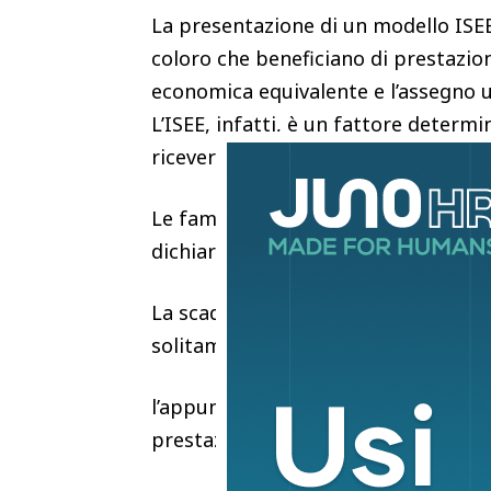
La presentazione di un modello ISEE
coloro che beneficiano di prestazioni
economica equivalente e l’assegno uni
L’ISEE, infatti, è un fattore determi
riceverà dall’INPS.
Le famiglie che ricevono la prestaz
dichiarazione aggiornata al 2026 h
La scadenza per l’invio di una dichi
solitamente fissata al 28 febbraio d
l’appuntamento, a partire da marzo
prestazione, che nel 2026 è pari a 5