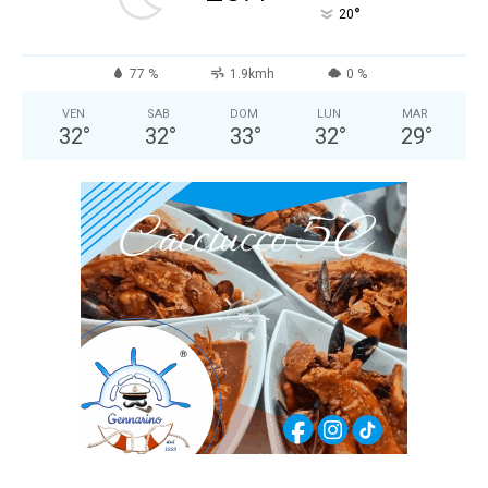
°
20
77 %
1.9kmh
0 %
VEN
SAB
DOM
LUN
MAR
32
°
32
°
33
°
32
°
29
°