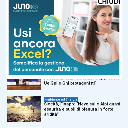
Ambiente ed Energia
MartinoRossi presenta il Bilancio di
Sostenibilità 2025 redatto secondo lo
standard Vsme e il nuovo Piano
Sostenibilità 2030
Ambiente ed Energia
Oropan, l’ad Forte: “Tra identità e
memoria il nostro pane viaggia in 26
paesi del mondo”
Ambiente ed Energia
Carburanti, Assogasliquidi-
Federchimica: “Con nuovo approccio
Ue Gpl e Gnl protagonisti”
Ambiente ed Energia
Siccità, Finapp: “Neve sulle Alpi quasi
esaurita e suoli di pianura in forte
aridità”