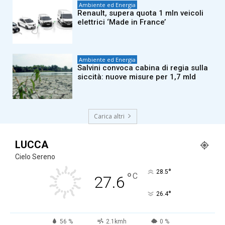
Ambiente ed Energia
Renault, supera quota 1 mln veicoli
elettrici ‘Made in France’
Ambiente ed Energia
Salvini convoca cabina di regia sulla
siccità: nuove misure per 1,7 mld
Carica altri
LUCCA
Cielo Sereno
°
28.5
°
C
27.6
°
26.4
56 %
2.1kmh
0 %