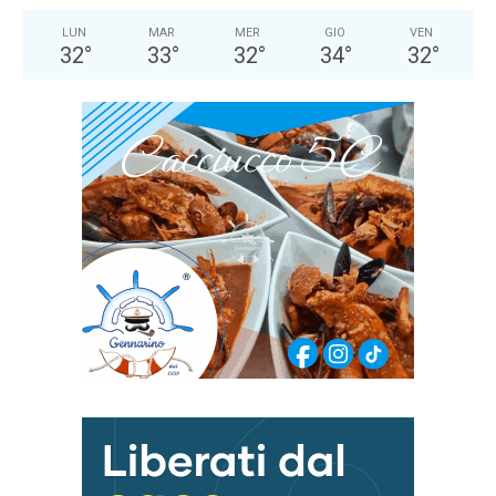
LUN
MAR
MER
GIO
VEN
32
°
33
°
32
°
34
°
32
°