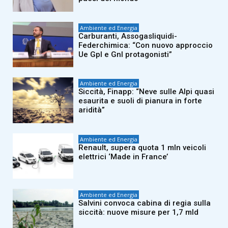
Ambiente ed Energia
Carburanti, Assogasliquidi-
Federchimica: “Con nuovo approccio
Ue Gpl e Gnl protagonisti”
Ambiente ed Energia
Siccità, Finapp: “Neve sulle Alpi quasi
esaurita e suoli di pianura in forte
aridità”
Ambiente ed Energia
Renault, supera quota 1 mln veicoli
elettrici ‘Made in France’
Ambiente ed Energia
Salvini convoca cabina di regia sulla
siccità: nuove misure per 1,7 mld