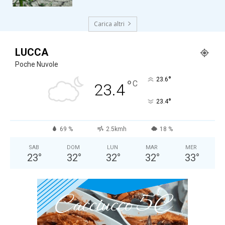
Carica altri
LUCCA
Poche Nuvole
°
23.6
°
C
23.4
°
23.4
69 %
2.5kmh
18 %
SAB
DOM
LUN
MAR
MER
23
°
32
°
32
°
32
°
33
°