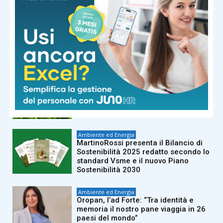
Ambiente ed Energia
Natura, 1.048 le aree protette in Italia
Ambiente ed Energia
Earth Overshoot Day, dal 30 luglio in
debito con la Terra: finite le risorse
2026
Ambiente ed Energia
MartinoRossi presenta il Bilancio di
Sostenibilità 2025 redatto secondo lo
standard Vsme e il nuovo Piano
Sostenibilità 2030
Ambiente ed Energia
Oropan, l’ad Forte: “Tra identità e
memoria il nostro pane viaggia in 26
paesi del mondo”