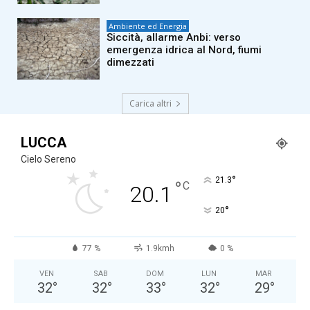
Ambiente ed Energia
Siccità, allarme Anbi: verso
emergenza idrica al Nord, fiumi
dimezzati
Carica altri
LUCCA
Cielo Sereno
°
21.3
°
C
20.1
°
20
77 %
1.9kmh
0 %
VEN
SAB
DOM
LUN
MAR
32
°
32
°
33
°
32
°
29
°