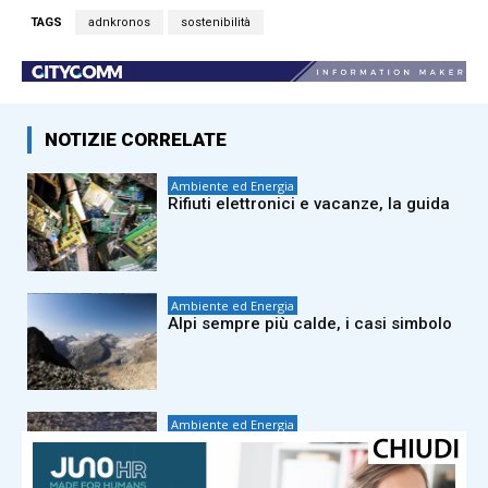
TAGS
adnkronos
sostenibilità
NOTIZIE CORRELATE
Ambiente ed Energia
Rifiuti elettronici e vacanze, la guida
Ambiente ed Energia
Alpi sempre più calde, i casi simbolo
Ambiente ed Energia
Incendi Italia, in sette mesi più di
1070 grandi roghi boschivi