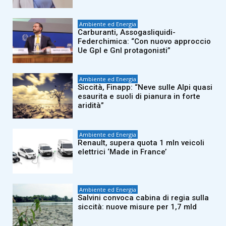
Ambiente ed Energia
Carburanti, Assogasliquidi-
Federchimica: “Con nuovo approccio
Ue Gpl e Gnl protagonisti”
Ambiente ed Energia
Siccità, Finapp: “Neve sulle Alpi quasi
esaurita e suoli di pianura in forte
aridità”
Ambiente ed Energia
Renault, supera quota 1 mln veicoli
elettrici ‘Made in France’
Ambiente ed Energia
Salvini convoca cabina di regia sulla
siccità: nuove misure per 1,7 mld